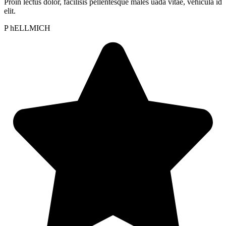
Proin lectus dolor, facilisis pellentesque males uada vitae, vehicula id
elit.
P hELLMICH