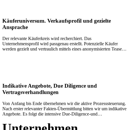
Transaktionsziele. Erst wenn diese Grundlage steht, wird der
Prozess geöffnet.
Käuferuniversum. Verkaufsprofil und gezielte
Ansprache
Der relevante Käuferkreis wird recherchiert. Das
Unternehmensprofil wird passgenau erstellt. Potenzielle Käufer
werden gezielt und vertraulich mittels eines anonymisierten Teasers
angesprochen. Dieser stellt neben den Kernfakten auch dar, warum
mit dem Erwerb des Unternehmens viel Geld verdient werden wird.
Erst nach Unterzeichnung einer Vertraulichkeitsvereinbarung
(NDA) wird der Vorgang fortgesetzt mit der Übermittlung des
ausführlichen Exposés, Präsentationen des Managements, Besuchen
vor Ort und Q&A-Sessions. Wir nutzen hierfür ein über Jahrzehnte
Indikative Angebote, Due Diligence und
aufgebautes Netzwerk aus strategischen Käufern, Finanzinvestoren,
Beratern und internationalen Partnern.
Vertragsverhandlungen
Von Anfang bis Ende übernehmen wir die aktive Prozesssteuerung.
Nach erster relevanter Fakten-Übermittlung bitten wir um indikative
Angebote. Es folgt die intensive Due-Diligence-und
Verhandlungsphase der wesentlichen Konditionen unter
Unternehmen
Priorisierung von Verhandlungsthemen, Abstimmung mit
Rechtsberatern und Steuerberatern sowie die konsequente