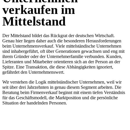
Verhandlungsführung bis zum Signing und Closing. Neben dem
verkaufen
im
Ziel bestmöglicher Konditionen liegt der Fokus auf
Abschlusswahrscheinlichkeit und Eingrenzung konditioneller
Mittelstand
Risiken durch Earn-outs sowie Rechtsfolgen aus Gewährleistungen
und Zusicherungen. Auf Wunsch begleiten wir auch die
Übergangsphase nach dem Closing.
Der Mittelstand bildet das Rückgrat der deutschen Wirtschaft.
Genau hier liegen daher auch die besonderen Herausforderungen
beim Unternehmensverkauf. Viele mittelständische Unternehmen
sind inhabergeführt, oft über Generationen gewachsen und eng mit
ihrem Gründer oder der Unternehmerfamilie verbunden. Kunden,
Lieferanten und Mitarbeiter orientieren sich an der Person an der
Spitze. Eine Transaktion, die diese Abhängigkeiten ignoriert,
gefährdet den Unternehmenswert.
Wir verstehen die Logik mittelständischer Unternehmen, weil wir
seit über drei Jahrzehnten in genau diesem Segment arbeiten. Die
Beratung beim Firmenverkauf beginnt mit einem tiefen Verständnis
für das Geschäftsmodell, die Marktposition und die persönliche
Situation der handelnden Personen.